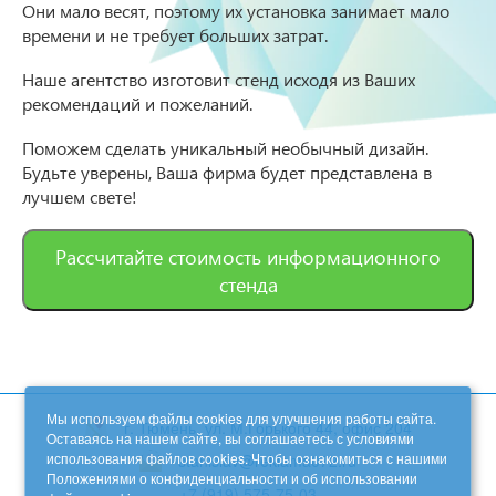
Они мало весят, поэтому их установка занимает мало
времени и не требует больших затрат.
Наше агентство изготовит стенд исходя из Ваших
рекомендаций и пожеланий.
Поможем сделать уникальный необычный дизайн.
Будьте уверены, Ваша фирма будет представлена в
лучшем свете!
Рассчитайте стоимость информационного
стенда
Мы используем файлы cookies для улучшения работы сайта.
г. Тюмень, ул. М.Горького 44, офис 204
Оставаясь на нашем сайте, вы соглашаетесь с условиями
использования файлов cookies. Чтобы ознакомиться с нашими
stanislav@reklama072.ru
Положениями о конфиденциальности и об использовании
+7 (919) 575-75-03