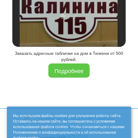
Заказать адресные таблички на дом в Тюмени от 500
рублей.
Подробнее
Мы используем файлы cookies для улучшения работы сайта.
г. Тюмень, ул. М.Горького 44, офис 204
Оставаясь на нашем сайте, вы соглашаетесь с условиями
использования файлов cookies. Чтобы ознакомиться с нашими
stanislav@reklama072.ru
Положениями о конфиденциальности и об использовании
+7 (919) 575-75-03
файлов cookie,
нажмите здесь
.