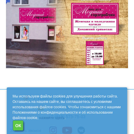
Мы используем файлы cookies для улучшения работы сайта.
г. Тюмень, ул. М.Горького 44, офис 204
Оставаясь на нашем сайте, вы соглашаетесь с условиями
использования файлов cookies. Чтобы ознакомиться с нашими
stanislav@reklama072.ru
Положениями о конфиденциальности и об использовании
+7 (919) 575-75-03
файлов cookie,
нажмите здесь
.
ОК
Заказать звонок