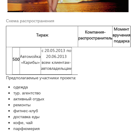
Схема распространения
Момент
Компания-
Тираж
вручения
распространитель
подарка
с 20.05.2013 по
Автомойка
20.06.2013
500
«Карибы»
всем клиентам-
автовладельцам
Предполагаемые участники проекта:
одежда
тур. агентство
активный отдых
ремонты
фитнес-клуб
доставка еды
кофе, чай
парфюмерия