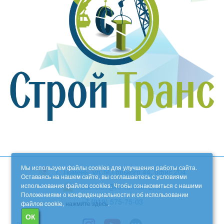
Мы используем файлы cookies для улучшения работы сайта.
г. Тюмень, ул. М.Горького 44, офис 204
Оставаясь на нашем сайте, вы соглашаетесь с условиями
использования файлов cookies. Чтобы ознакомиться с нашими
stanislav@reklama072.ru
Положениями о конфиденциальности и об использовании
+7 (919) 575-75-03
файлов cookie,
нажмите здесь
.
ОК