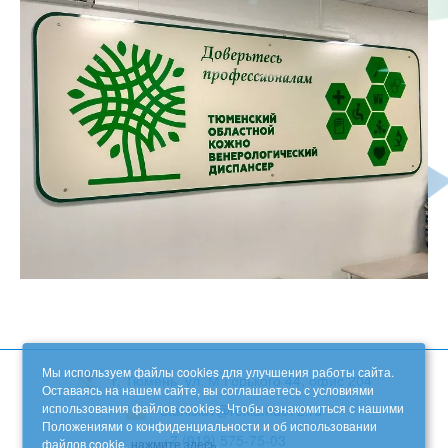
Мы используем файлы cookies для улучшения работы сайта.
г. Тюмень, ул. М.Горького 44, офис 204
Оставаясь на нашем сайте, вы соглашаетесь с условиями
использования файлов cookies. Чтобы ознакомиться с нашими
stanislav@reklama072.ru
Положениями о конфиденциальности и об использовании
+7 (919) 575-75-03
файлов cookie,
нажмите здесь
.