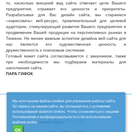
то, насколько внешний вид сайта отвечает цели Вашего
предприятия, отражает его ценности и приоритеты.
Разрабатывая для Вас дизайн сайта, мы стараемся
«нарисовать» веб-ресурс, привлекательный для целевой
аудитории, стимулирующий развитие Вашего предприятия и
продвижение Вашей продукции на перспективных рынках в
Тюмени. Не менее важным аспектом дизайна веб-сайта для
нас является его художественная ценность и
дружественность к поисковым системам.
Готовый макет сайта согласовывается с заказчиком, также
при необходимости мы подбираем материалы для
наполнения сайта.
ПАРА ГИФОК
Мы используем файлы cookies для улучшения работы сайта.
г. Тюмень, ул. М.Горького 44, офис 204
Оставаясь на нашем сайте, вы соглашаетесь с условиями
использования файлов cookies. Чтобы ознакомиться с нашими
stanislav@reklama072.ru
Положениями о конфиденциальности и об использовании
+7 (919) 575-75-03
файлов cookie,
нажмите здесь
.
ОК