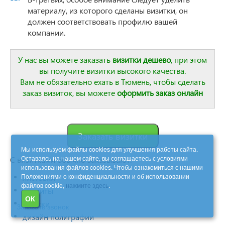
материалу, из которого сделаны визитки, он
должен соответствовать профилю вашей
компании.
У нас вы можете заказать
визитки дешево
, при этом
вы получите визитки высокого качества.
Вам не обязательно ехать в Тюмень, чтобы сделать
заказ визиток, вы можете
оформить
заказ онлайн
Заказать визитки
Мы используем файлы cookies для улучшения работы сайта.
Оставаясь на нашем сайте, вы соглашаетесь с условиями
С визитками обычно заказывают:
использования файлов cookies. Чтобы ознакомиться с нашими
Положениями о конфиденциальности и об использовании
листовки
файлов cookie,
нажмите здесь
.
магниты
ОК
кружки
Заказать звонок
дизайн полиграфии